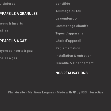
uisinières
densifiée
Allumage du feu
PPAREILS À GRANULES
La combustion
oyers & Inserts
Comment ça chauffe
oêles
Types d’appareils
PPAREILS À GAZ
Choix d’appareil
Réglementation
oyers et inserts à gaz
Installation & entretien
oêles à gaz
Fiscalité & Financement
NOS RÉALISATIONS
Plan du site
-
Mentions Légales
- Made with
by
IRIS Interactive