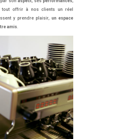
 par son
aspect
, ses
performances
,
 tout offrir à nos clients un réel
ssent y prendre plaisir,
un espace
ntre amis
.