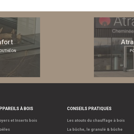
nfort
Atra
BOUTHÉON
P
PPAREILS À BOIS
CONSEILS PRATIQUES
oyers et Inserts bois
Les atouts du chauffage à bois
oêles
La bûche, le granulé & bûche